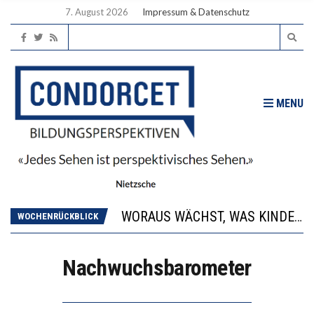
7. August 2026
Impressum & Datenschutz
MENU
2’529 UNTERSCHRIFTEN FÜR «KEINE DIGITALEN GERÄTE IN DEN ERSTEN VIER PRIMARSCHULJAHREN» EINGEREICHT
DIE GANZE HILFLOSIGKEIT DES BILDUNGSBÜRGERTUMS
WORAUS WÄCHST, WAS KINDER TRÄGT
WOCHENRÜCKBLICK
“WIR BEOBACHTEN EINEN REGELRECHTEN STURZFLUG BEI DEN LERNLEISTUNGEN”
DIE VERSTÄRKTE HARMONISIERUNG IM SCHULWESEN VERRINGERT DAS INNOVATIONSPOTENZIAL
Nachwuchsbarometer
2’529 UNTERSCHRIFTEN FÜR «KEINE DIGITALEN GERÄTE IN DEN ERSTEN VIER PRIMARSCHULJAHREN» EINGEREICHT
DIE GANZE HILFLOSIGKEIT DES BILDUNGSBÜRGERTUMS