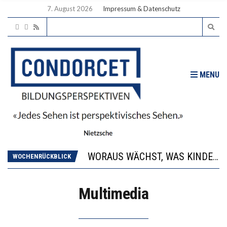
7. August 2026
Impressum & Datenschutz
MENU
2’529 UNTERSCHRIFTEN FÜR «KEINE DIGITALEN GERÄTE IN DEN ERSTEN VIER PRIMARSCHULJAHREN» EINGEREICHT
DIE GANZE HILFLOSIGKEIT DES BILDUNGSBÜRGERTUMS
WORAUS WÄCHST, WAS KINDER TRÄGT
WOCHENRÜCKBLICK
“WIR BEOBACHTEN EINEN REGELRECHTEN STURZFLUG BEI DEN LERNLEISTUNGEN”
DIE VERSTÄRKTE HARMONISIERUNG IM SCHULWESEN VERRINGERT DAS INNOVATIONSPOTENZIAL
Multimedia
2’529 UNTERSCHRIFTEN FÜR «KEINE DIGITALEN GERÄTE IN DEN ERSTEN VIER PRIMARSCHULJAHREN» EINGEREICHT
DIE GANZE HILFLOSIGKEIT DES BILDUNGSBÜRGERTUMS