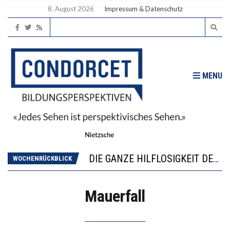
8. August 2026
Impressum & Datenschutz
MENU
DIE VERSTÄRKTE HARMONISIERUNG IM SCHULWESEN VERRINGERT DAS INNOVATIONSPOTENZIAL
“VIEL ZU VIELE SCHÜLER, DIE GEMESSEN AN IHREN FÄHIGKEITEN GAR NICHT ANS GYMNASIUM GEHÖREN”
DIE GANZE HILFLOSIGKEIT DES BILDUNGSBÜRGERTUMS
WOCHENRÜCKBLICK
WORAUS WÄCHST, WAS KINDER TRÄGT
“WIR BEOBACHTEN EINEN REGELRECHTEN STURZFLUG BEI DEN LERNLEISTUNGEN”
Mauerfall
DIE VERSTÄRKTE HARMONISIERUNG IM SCHULWESEN VERRINGERT DAS INNOVATIONSPOTENZIAL
“VIEL ZU VIELE SCHÜLER, DIE GEMESSEN AN IHREN FÄHIGKEITEN GAR NICHT ANS GYMNASIUM GEHÖREN”