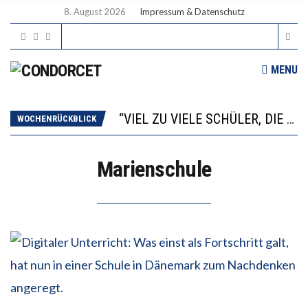
8. August 2026
Impressum & Datenschutz
MENU
“WIR BEOBACHTEN EINEN REGELRECHTEN STURZFLUG BEI DEN LERNLEISTUNGEN”
ANNA-KATHARINA ZENGER UND IHRE VERFASSUNGSKENNTNISSE
“VIEL ZU VIELE SCHÜLER, DIE GEMESSEN AN IHREN FÄHIGKEITEN GAR NICHT ANS GYMNASIUM GEHÖREN”
WOCHENRÜCKBLICK
DIE GANZE HILFLOSIGKEIT DES BILDUNGSBÜRGERTUMS
WORAUS WÄCHST, WAS KINDER TRÄGT
Marienschule
“WIR BEOBACHTEN EINEN REGELRECHTEN STURZFLUG BEI DEN LERNLEISTUNGEN”
ANNA-KATHARINA ZENGER UND IHRE VERFASSUNGSKENNTNISSE