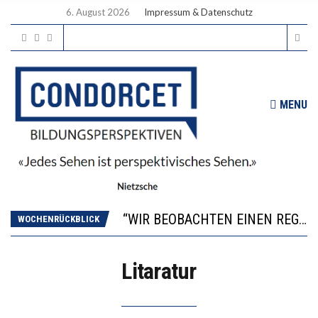
6. August 2026
Impressum & Datenschutz
MENU
ICH WILL MEHR EVIDENZ UND WILL WISSEN, WAS ALL DIE INVESTITIONEN BRINGEN
WORAUS WÄCHST, WAS KINDER TRÄGT
“WIR BEOBACHTEN EINEN REGELRECHTEN STURZFLUG BEI DEN LERNLEISTUNGEN”
WOCHENRÜCKBLICK
DIE VERSTÄRKTE HARMONISIERUNG IM SCHULWESEN VERRINGERT DAS INNOVATIONSPOTENZIAL
2’529 UNTERSCHRIFTEN FÜR «KEINE DIGITALEN GERÄTE IN DEN ERSTEN VIER PRIMARSCHULJAHREN» EINGEREICHT
Litaratur
ICH WILL MEHR EVIDENZ UND WILL WISSEN, WAS ALL DIE INVESTITIONEN BRINGEN
WORAUS WÄCHST, WAS KINDER TRÄGT