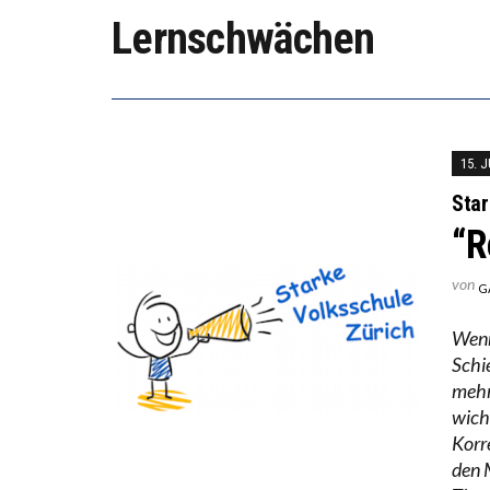
Lernschwächen
ICH WI
WORAUS
15. 
Star
“R
von
G
Wenn 
Schi
mehr
wich
Korr
den 