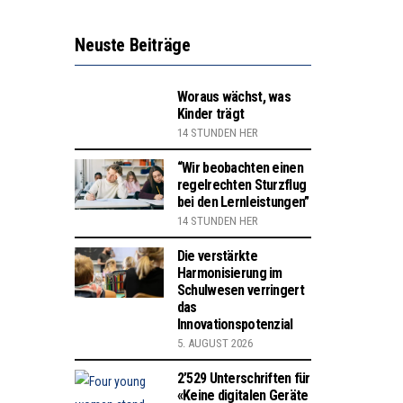
Neuste Beiträge
Woraus wächst, was
Kinder trägt
14 STUNDEN HER
“Wir beobachten einen
regelrechten Sturzflug
bei den Lernleistungen”
14 STUNDEN HER
Die verstärkte
Harmonisierung im
Schulwesen verringert
das
Innovationspotenzial
5. AUGUST 2026
2’529 Unterschriften für
«Keine digitalen Geräte