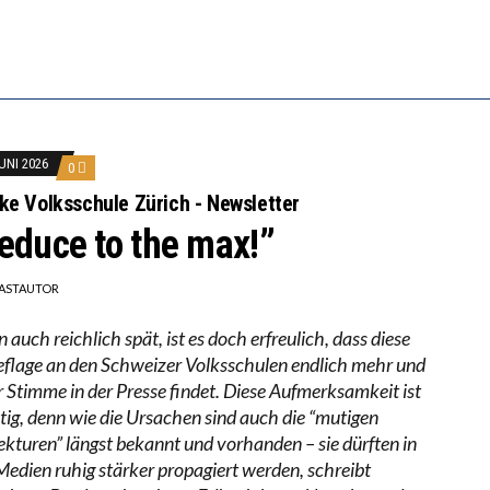
LL MEHR EVIDENZ UND WILL WISSEN, WAS ALL DIE IN
 WÄCHST, WAS KINDER TRÄGT
JUNI 2026
0
ke Volksschule Zürich - Newsletter
educe to the max!”
ASTAUTOR
auch reichlich spät, ist es doch erfreulich, dass diese
eflage an den Schweizer Volksschulen endlich mehr und
 Stimme in der Presse findet. Diese Aufmerksamkeit ist
tig, denn wie die Ursachen sind auch die “mutigen
ekturen” längst bekannt und vorhanden – sie dürften in
Medien ruhig stärker propagiert werden, schreibt