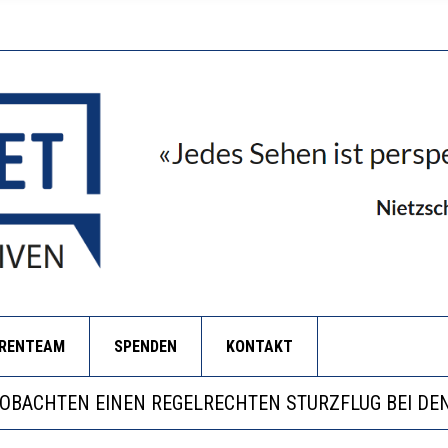
ORENTEAM
SPENDEN
KONTAKT
LL MEHR EVIDENZ UND WILL WISSEN, WAS ALL DIE IN
 WÄCHST, WAS KINDER TRÄGT
EOBACHTEN EINEN REGELRECHTEN STURZFLUG BEI DE
RSTÄRKTE HARMONISIERUNG IM SCHULWESEN VERRIN