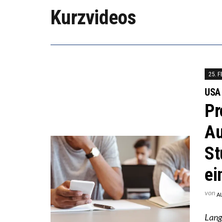
Kurzvideos
25. 
USA
Pr
Au
St
ei
von
A
Lang