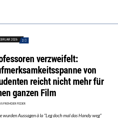
FEBRUAR 2026
2
ofessoren verzweifelt:
fmerksamkeitsspanne von
udenten reicht nicht mehr für
nen ganzen Film
US FREMDER FEDER
e wurden Aussagen à la “Leg doch mal das Handy weg”