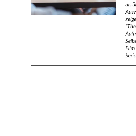
als ü
Ausw
zeig
“The
Aufm
Selb
Film
beric