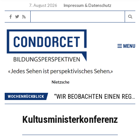
7. August 2026
Impressum & Datenschutz
MENU
ICH WILL MEHR EVIDENZ UND WILL WISSEN, WAS ALL DIE INVESTITIONEN BRINGEN
WORAUS WÄCHST, WAS KINDER TRÄGT
“WIR BEOBACHTEN EINEN REGELRECHTEN STURZFLUG BEI DEN LERNLEISTUNGEN”
WOCHENRÜCKBLICK
DIE VERSTÄRKTE HARMONISIERUNG IM SCHULWESEN VERRINGERT DAS INNOVATIONSPOTENZIAL
2’529 UNTERSCHRIFTEN FÜR «KEINE DIGITALEN GERÄTE IN DEN ERSTEN VIER PRIMARSCHULJAHREN» EINGEREICHT
Kultusministerkonferenz
ICH WILL MEHR EVIDENZ UND WILL WISSEN, WAS ALL DIE INVESTITIONEN BRINGEN
WORAUS WÄCHST, WAS KINDER TRÄGT