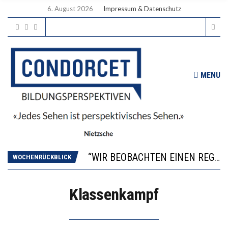
6. August 2026
Impressum & Datenschutz
MENU
ICH WILL MEHR EVIDENZ UND WILL WISSEN, WAS ALL DIE INVESTITIONEN BRINGEN
WORAUS WÄCHST, WAS KINDER TRÄGT
“WIR BEOBACHTEN EINEN REGELRECHTEN STURZFLUG BEI DEN LERNLEISTUNGEN”
WOCHENRÜCKBLICK
DIE VERSTÄRKTE HARMONISIERUNG IM SCHULWESEN VERRINGERT DAS INNOVATIONSPOTENZIAL
2’529 UNTERSCHRIFTEN FÜR «KEINE DIGITALEN GERÄTE IN DEN ERSTEN VIER PRIMARSCHULJAHREN» EINGEREICHT
Klassenkampf
ICH WILL MEHR EVIDENZ UND WILL WISSEN, WAS ALL DIE INVESTITIONEN BRINGEN
WORAUS WÄCHST, WAS KINDER TRÄGT