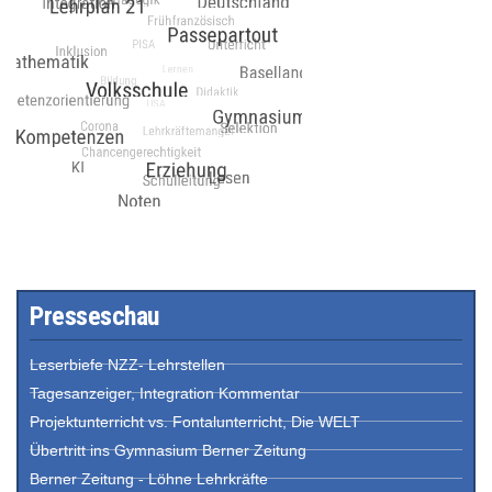
Presseschau
Leserbiefe NZZ- Lehrstellen
Tagesanzeiger, Integration Kommentar
Projektunterricht vs. Fontalunterricht, Die WELT
Übertritt ins Gymnasium Berner Zeitung
Berner Zeitung - Löhne Lehrkräfte