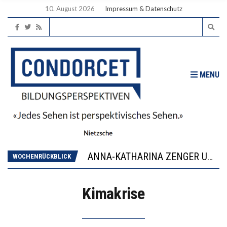
10. August 2026
Impressum & Datenschutz
MENU
WORAUS WÄCHST, WAS KINDER TRÄGT
JAPAN ZEIGT, WIE KINDER ERNÄHRUNG LERNEN – DEUTSCHLAND PENNT
ANNA-KATHARINA ZENGER UND IHRE VERFASSUNGSKENNTNISSE
WOCHENRÜCKBLICK
“VIEL ZU VIELE SCHÜLER, DIE GEMESSEN AN IHREN FÄHIGKEITEN GAR NICHT ANS GYMNASIUM GEHÖREN”
DIE GANZE HILFLOSIGKEIT DES BILDUNGSBÜRGERTUMS
Kimakrise
WORAUS WÄCHST, WAS KINDER TRÄGT
JAPAN ZEIGT, WIE KINDER ERNÄHRUNG LERNEN – DEUTSCHLAND PENNT