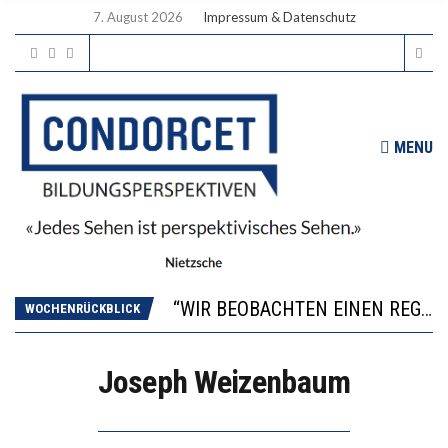
7. August 2026
Impressum & Datenschutz
MENU
ICH WILL MEHR EVIDENZ UND WILL WISSEN, WAS ALL DIE INVESTITIONEN BRINGEN
WORAUS WÄCHST, WAS KINDER TRÄGT
“WIR BEOBACHTEN EINEN REGELRECHTEN STURZFLUG BEI DEN LERNLEISTUNGEN”
WOCHENRÜCKBLICK
DIE VERSTÄRKTE HARMONISIERUNG IM SCHULWESEN VERRINGERT DAS INNOVATIONSPOTENZIAL
2’529 UNTERSCHRIFTEN FÜR «KEINE DIGITALEN GERÄTE IN DEN ERSTEN VIER PRIMARSCHULJAHREN» EINGEREICHT
Joseph Weizenbaum
ICH WILL MEHR EVIDENZ UND WILL WISSEN, WAS ALL DIE INVESTITIONEN BRINGEN
WORAUS WÄCHST, WAS KINDER TRÄGT