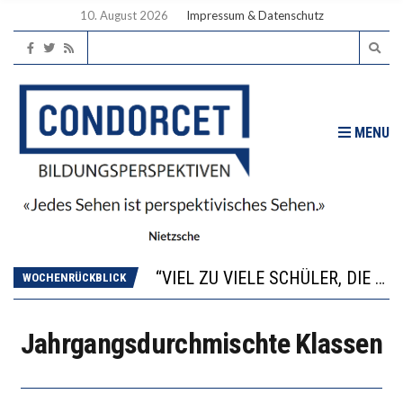
10. August 2026
Impressum & Datenschutz
MENU
“WIR BEOBACHTEN EINEN REGELRECHTEN STURZFLUG BEI DEN LERNLEISTUNGEN”
ANNA-KATHARINA ZENGER UND IHRE VERFASSUNGSKENNTNISSE
“VIEL ZU VIELE SCHÜLER, DIE GEMESSEN AN IHREN FÄHIGKEITEN GAR NICHT ANS GYMNASIUM GEHÖREN”
WOCHENRÜCKBLICK
DIE GANZE HILFLOSIGKEIT DES BILDUNGSBÜRGERTUMS
WORAUS WÄCHST, WAS KINDER TRÄGT
Jahrgangsdurchmischte Klassen
“WIR BEOBACHTEN EINEN REGELRECHTEN STURZFLUG BEI DEN LERNLEISTUNGEN”
ANNA-KATHARINA ZENGER UND IHRE VERFASSUNGSKENNTNISSE