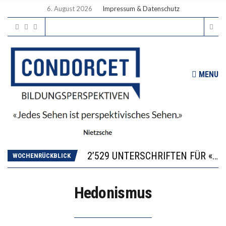
6. August 2026
Impressum & Datenschutz
MENU
“KOMPETENZ-UNTERSCHIEDE ENTSTEHEN IN FRÜHER KINDHEIT UND BLEIBEN ÜBER SCHULZEIT RELATIV STABIL”
DIE VERSTÄRKTE HARMONISIERUNG IM SCHULWESEN VERRINGERT DAS INNOVATIONSPOTENZIAL
2’529 UNTERSCHRIFTEN FÜR «KEINE DIGITALEN GERÄTE IN DEN ERSTEN VIER PRIMARSCHULJAHREN» EINGEREICHT
WOCHENRÜCKBLICK
ICH WILL MEHR EVIDENZ UND WILL WISSEN, WAS ALL DIE INVESTITIONEN BRINGEN
DER US-ÖKONOM WALLACE OATES: FÖDERALISMUS IM BILDUNGSBEREICH
Hedonismus
“KOMPETENZ-UNTERSCHIEDE ENTSTEHEN IN FRÜHER KINDHEIT UND BLEIBEN ÜBER SCHULZEIT RELATIV STABIL”
DIE VERSTÄRKTE HARMONISIERUNG IM SCHULWESEN VERRINGERT DAS INNOVATIONSPOTENZIAL