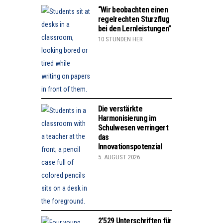
“Wir beobachten einen
regelrechten Sturzflug
bei den Lernleistungen”
10 STUNDEN HER
Die verstärkte
Harmonisierung im
Schulwesen verringert
das
Innovationspotenzial
5. AUGUST 2026
2’529 Unterschriften für