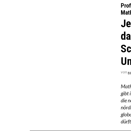
Prof
Math
Je
da
Sc
Un
von
B
Math
gibt 
die 
nörd
glob
dürf