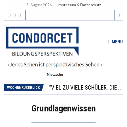
8. August 2026
Impressum & Datenschutz
MENU
“WIR BEOBACHTEN EINEN REGELRECHTEN STURZFLUG BEI DEN LERNLEISTUNGEN”
ANNA-KATHARINA ZENGER UND IHRE VERFASSUNGSKENNTNISSE
“VIEL ZU VIELE SCHÜLER, DIE GEMESSEN AN IHREN FÄHIGKEITEN GAR NICHT ANS GYMNASIUM GEHÖREN”
WOCHENRÜCKBLICK
DIE GANZE HILFLOSIGKEIT DES BILDUNGSBÜRGERTUMS
WORAUS WÄCHST, WAS KINDER TRÄGT
Grundlagenwissen
“WIR BEOBACHTEN EINEN REGELRECHTEN STURZFLUG BEI DEN LERNLEISTUNGEN”
ANNA-KATHARINA ZENGER UND IHRE VERFASSUNGSKENNTNISSE