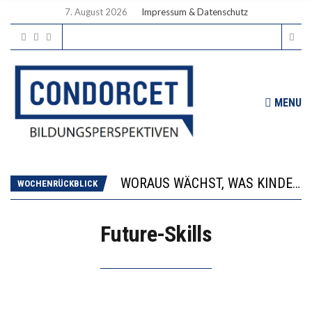
7. August 2026
Impressum & Datenschutz
MENU
2’529 UNTERSCHRIFTEN FÜR «KEINE DIGITALEN GERÄTE IN DEN ERSTEN VIER PRIMARSCHULJAHREN» EINGEREICHT
DIE GANZE HILFLOSIGKEIT DES BILDUNGSBÜRGERTUMS
WORAUS WÄCHST, WAS KINDER TRÄGT
WOCHENRÜCKBLICK
“WIR BEOBACHTEN EINEN REGELRECHTEN STURZFLUG BEI DEN LERNLEISTUNGEN”
DIE VERSTÄRKTE HARMONISIERUNG IM SCHULWESEN VERRINGERT DAS INNOVATIONSPOTENZIAL
Future-Skills
2’529 UNTERSCHRIFTEN FÜR «KEINE DIGITALEN GERÄTE IN DEN ERSTEN VIER PRIMARSCHULJAHREN» EINGEREICHT
DIE GANZE HILFLOSIGKEIT DES BILDUNGSBÜRGERTUMS