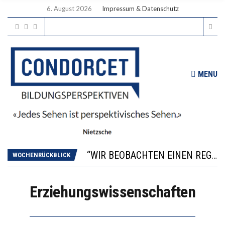
6. August 2026
Impressum & Datenschutz
MENU
ICH WILL MEHR EVIDENZ UND WILL WISSEN, WAS ALL DIE INVESTITIONEN BRINGEN
WORAUS WÄCHST, WAS KINDER TRÄGT
“WIR BEOBACHTEN EINEN REGELRECHTEN STURZFLUG BEI DEN LERNLEISTUNGEN”
WOCHENRÜCKBLICK
DIE VERSTÄRKTE HARMONISIERUNG IM SCHULWESEN VERRINGERT DAS INNOVATIONSPOTENZIAL
2’529 UNTERSCHRIFTEN FÜR «KEINE DIGITALEN GERÄTE IN DEN ERSTEN VIER PRIMARSCHULJAHREN» EINGEREICHT
Erziehungswissenschaften
ICH WILL MEHR EVIDENZ UND WILL WISSEN, WAS ALL DIE INVESTITIONEN BRINGEN
WORAUS WÄCHST, WAS KINDER TRÄGT