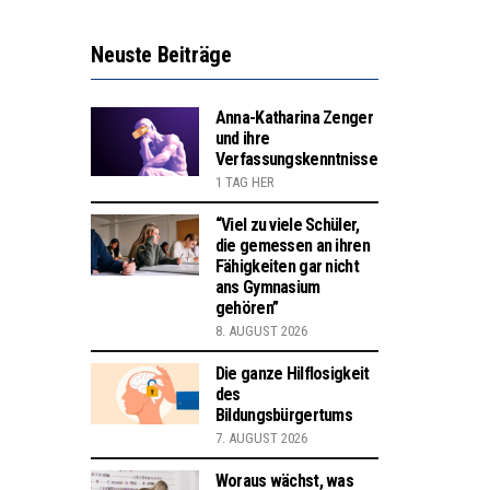
Neuste Beiträge
Anna-Katharina Zenger
und ihre
Verfassungskenntnisse
1 TAG HER
“Viel zu viele Schüler,
die gemessen an ihren
Fähigkeiten gar nicht
ans Gymnasium
gehören”
8. AUGUST 2026
Die ganze Hilflosigkeit
des
Bildungsbürgertums
7. AUGUST 2026
Woraus wächst, was