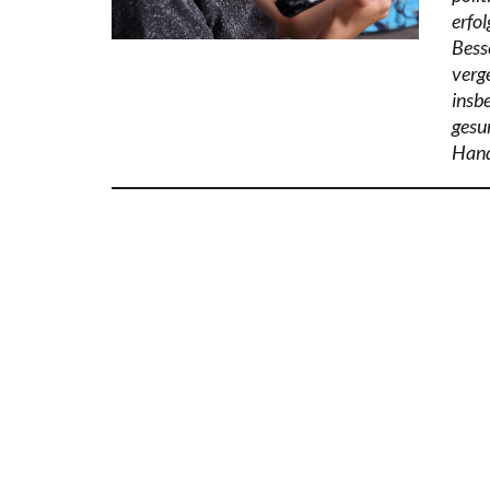
erfo
Bess
verg
insb
gesu
Hand