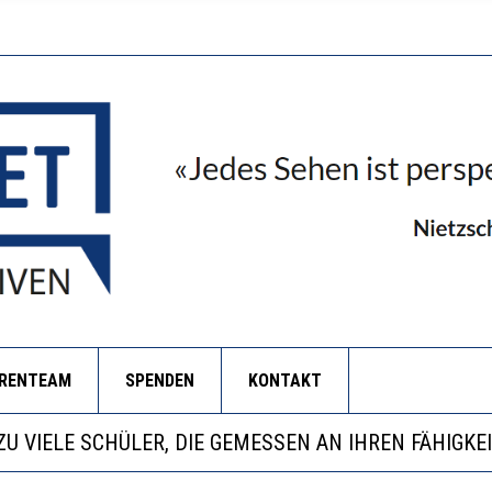
ORENTEAM
SPENDEN
KONTAKT
BEOBACHTEN EINEN REGELRECHTEN STURZFLUG BEI D
KATHARINA ZENGER UND IHRE VERFASSUNGSKENNTN
ANZE HILFLOSIGKEIT DES BILDUNGSBÜRGERTUMS