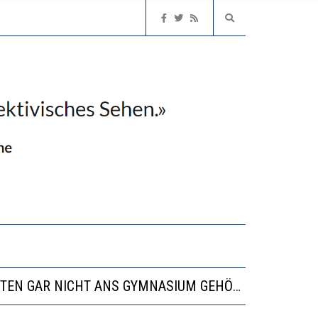
EN LERNLEISTUNGEN”
ISSE
“VIEL ZU VIELE SCHÜLER, DIE GEMESSEN AN IHREN FÄHIGKEITEN GAR NICHT ANS GYMNASIUM GEHÖREN”