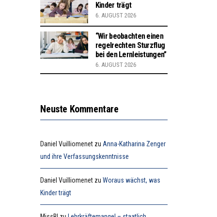
Kinder trägt
6. AUGUST 2026
“Wir beobachten einen
regelrechten Sturzflug
bei den Lernleistungen”
6. AUGUST 2026
Neuste Kommentare
Daniel Vuilliomenet
zu
Anna-Katharina Zenger
und ihre Verfassungskenntnisse
Daniel Vuilliomenet
zu
Woraus wächst, was
Kinder trägt
MissB!
zu
Lehrkräftemangel – staatlich