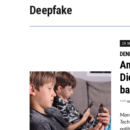
WORAU
Deepfake
“WIR 
ANNA-
29. 
DEN
An
Di
ba
von
N
Man 
Tech
poli