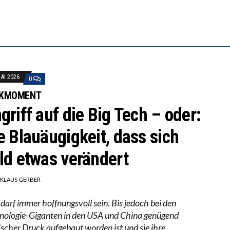
S WÄCHST, WAS KINDER TRÄGT
BEOBACHTEN EINEN REGELRECHTEN STURZFLUG BEI D
KATHARINA ZENGER UND IHRE VERFASSUNGSKENNTN
MAI 2026
0
KMOMENT
griff auf die Big Tech – oder:
e Blauäugigkeit, dass sich
ld etwas verändert
IKLAUS GERBER
darf immer hoffnungsvoll sein. Bis jedoch bei den
nologie-Giganten in den USA und China genügend
tischer Druck aufgebaut worden ist und sie ihre