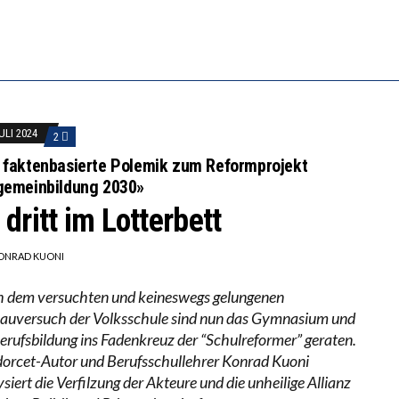
RSTÄRKTE HARMONISIERUNG IM SCHULWESEN VERRIN
NZE HILFLOSIGKEIT DES BILDUNGSBÜRGERTUMS
ULI 2024
2
 faktenbasierte Polemik zum Reformprojekt
gemeinbildung 2030»
 dritt im Lotterbett
ONRAD KUONI
 dem versuchten und keineswegs gelungenen
uversuch der Volksschule sind nun das Gymnasium und
Berufsbildung ins Fadenkreuz der “Schulreformer” geraten.
orcet-Autor und Berufsschullehrer Konrad Kuoni
siert die Verfilzung der Akteure und die unheilige Allianz