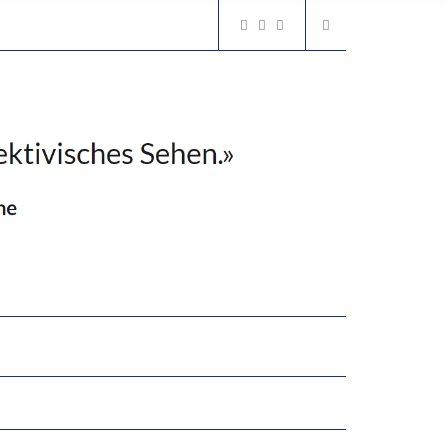
2’529 UNTERSCHRIFTEN FÜR «KEINE DIGITALEN GERÄTE IN DEN ERSTEN VIER PRIMARSCHULJAHREN» EINGEREICHT
N LERNLEISTUNGEN”