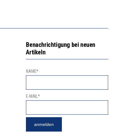
GERT DAS INNOVATIONSPOTENZIAL
2’529 UNTERSCHRIFTEN FÜR «KEINE DIGITALEN GERÄTE IN DEN ERSTEN VIER PRIMARSCHULJAHREN» EINGEREICHT
Benachrichtigung bei neuen
Artikeln
NAME*
E-MAIL*