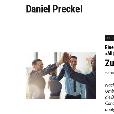
DIE VE
Daniel Preckel
DIE GA
23. J
Eine
«All
Zu
von
K
Nach
Umba
die 
Cond
analy