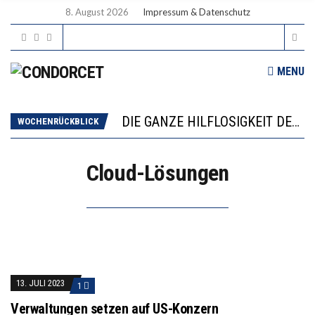
8. August 2026
Impressum & Datenschutz
MENU
DIE VERSTÄRKTE HARMONISIERUNG IM SCHULWESEN VERRINGERT DAS INNOVATIONSPOTENZIAL
“VIEL ZU VIELE SCHÜLER, DIE GEMESSEN AN IHREN FÄHIGKEITEN GAR NICHT ANS GYMNASIUM GEHÖREN”
DIE GANZE HILFLOSIGKEIT DES BILDUNGSBÜRGERTUMS
WOCHENRÜCKBLICK
WORAUS WÄCHST, WAS KINDER TRÄGT
“WIR BEOBACHTEN EINEN REGELRECHTEN STURZFLUG BEI DEN LERNLEISTUNGEN”
Cloud-Lösungen
DIE VERSTÄRKTE HARMONISIERUNG IM SCHULWESEN VERRINGERT DAS INNOVATIONSPOTENZIAL
“VIEL ZU VIELE SCHÜLER, DIE GEMESSEN AN IHREN FÄHIGKEITEN GAR NICHT ANS GYMNASIUM GEHÖREN”
13. JULI 2023
1
Verwaltungen setzen auf US-Konzern