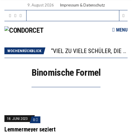
9. August 2026
Impressum & Datenschutz
MENU
“WIR BEOBACHTEN EINEN REGELRECHTEN STURZFLUG BEI DEN LERNLEISTUNGEN”
ANNA-KATHARINA ZENGER UND IHRE VERFASSUNGSKENNTNISSE
“VIEL ZU VIELE SCHÜLER, DIE GEMESSEN AN IHREN FÄHIGKEITEN GAR NICHT ANS GYMNASIUM GEHÖREN”
WOCHENRÜCKBLICK
DIE GANZE HILFLOSIGKEIT DES BILDUNGSBÜRGERTUMS
WORAUS WÄCHST, WAS KINDER TRÄGT
Binomische Formel
“WIR BEOBACHTEN EINEN REGELRECHTEN STURZFLUG BEI DEN LERNLEISTUNGEN”
ANNA-KATHARINA ZENGER UND IHRE VERFASSUNGSKENNTNISSE
18. JUNI 2023
0
Lemmermeyer seziert