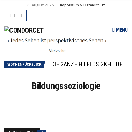
8. August 2026
Impressum & Datenschutz
MENU
DIE VERSTÄRKTE HARMONISIERUNG IM SCHULWESEN VERRINGERT DAS INNOVATIONSPOTENZIAL
“VIEL ZU VIELE SCHÜLER, DIE GEMESSEN AN IHREN FÄHIGKEITEN GAR NICHT ANS GYMNASIUM GEHÖREN”
DIE GANZE HILFLOSIGKEIT DES BILDUNGSBÜRGERTUMS
WOCHENRÜCKBLICK
WORAUS WÄCHST, WAS KINDER TRÄGT
“WIR BEOBACHTEN EINEN REGELRECHTEN STURZFLUG BEI DEN LERNLEISTUNGEN”
Bildungssoziologie
DIE VERSTÄRKTE HARMONISIERUNG IM SCHULWESEN VERRINGERT DAS INNOVATIONSPOTENZIAL
“VIEL ZU VIELE SCHÜLER, DIE GEMESSEN AN IHREN FÄHIGKEITEN GAR NICHT ANS GYMNASIUM GEHÖREN”
21. AUGUST 2024