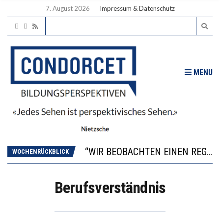
7. August 2026
Impressum & Datenschutz
MENU
ICH WILL MEHR EVIDENZ UND WILL WISSEN, WAS ALL DIE INVESTITIONEN BRINGEN
WORAUS WÄCHST, WAS KINDER TRÄGT
“WIR BEOBACHTEN EINEN REGELRECHTEN STURZFLUG BEI DEN LERNLEISTUNGEN”
WOCHENRÜCKBLICK
DIE VERSTÄRKTE HARMONISIERUNG IM SCHULWESEN VERRINGERT DAS INNOVATIONSPOTENZIAL
2’529 UNTERSCHRIFTEN FÜR «KEINE DIGITALEN GERÄTE IN DEN ERSTEN VIER PRIMARSCHULJAHREN» EINGEREICHT
Berufsverständnis
ICH WILL MEHR EVIDENZ UND WILL WISSEN, WAS ALL DIE INVESTITIONEN BRINGEN
WORAUS WÄCHST, WAS KINDER TRÄGT