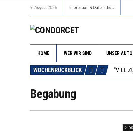
9. August 2026
Impressum & Datenschutz
HOME
WER WIR SIND
UNSER AUT
“WIR B
ANNA-K
WOCHENRÜCKBLICK
DIE GA
WORAUS
Begabung
“WIR B
ANNA-K
2. O