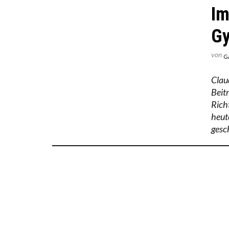
Im
G
von
G
Clau
Beit
Richt
heut
gesc