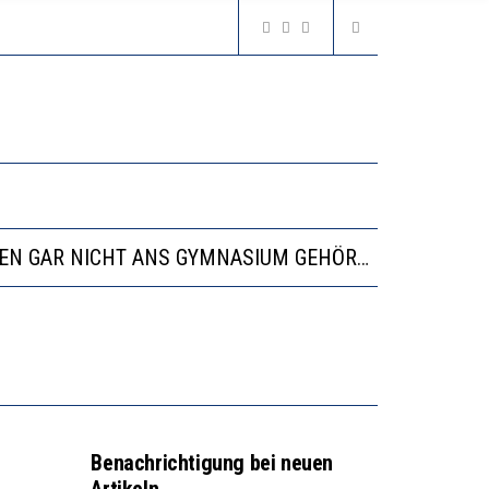
N LERNLEISTUNGEN”
SSE
“VIEL ZU VIELE SCHÜLER, DIE GEMESSEN AN IHREN FÄHIGKEITEN GAR NICHT ANS GYMNASIUM GEHÖREN”
N LERNLEISTUNGEN”
SSE
Benachrichtigung bei neuen
Artikeln