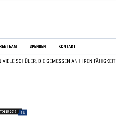
ORENTEAM
SPENDEN
KONTAKT
EOBACHTEN EINEN REGELRECHTEN STURZFLUG BEI DE
ATHARINA ZENGER UND IHRE VERFASSUNGSKENNTNI
NZE HILFLOSIGKEIT DES BILDUNGSBÜRGERTUMS
 WÄCHST, WAS KINDER TRÄGT
EOBACHTEN EINEN REGELRECHTEN STURZFLUG BEI DE
ATHARINA ZENGER UND IHRE VERFASSUNGSKENNTNI
KTOBER 2019
1