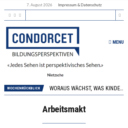
7. August 2026
Impressum & Datenschutz
MENU
2’529 UNTERSCHRIFTEN FÜR «KEINE DIGITALEN GERÄTE IN DEN ERSTEN VIER PRIMARSCHULJAHREN» EINGEREICHT
DIE GANZE HILFLOSIGKEIT DES BILDUNGSBÜRGERTUMS
WORAUS WÄCHST, WAS KINDER TRÄGT
WOCHENRÜCKBLICK
“WIR BEOBACHTEN EINEN REGELRECHTEN STURZFLUG BEI DEN LERNLEISTUNGEN”
DIE VERSTÄRKTE HARMONISIERUNG IM SCHULWESEN VERRINGERT DAS INNOVATIONSPOTENZIAL
Arbeitsmakt
2’529 UNTERSCHRIFTEN FÜR «KEINE DIGITALEN GERÄTE IN DEN ERSTEN VIER PRIMARSCHULJAHREN» EINGEREICHT
DIE GANZE HILFLOSIGKEIT DES BILDUNGSBÜRGERTUMS