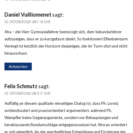
Daniel Vuilliomenet
sagt:
20. OKTOBER 2023 UM 7:10 UHR
Aha – der Herr Gymnasiallehrer bemüssigt sich, dem Sekundarlehrer
aufzuzeigen, dass er zu kurzgefasst denkt. So funktioniert Elfenbeinturm.
Verengt ist letztlich der Horizont desjenigen, der im Turm sitzt und nicht
hinausschaut.
Antworten
Felix Schmutz
sagt:
20. OKTOBER 2023 UM 9:17 UHR
Auffällig an diesem qualitativ einseitigen Dialog ist, dass Ph. Loretz
evidenzbasiert und praxisorientiert argumentiert, während Ph.
Wampfler keine Gegenargumente, sondern nur Behauptungen und
herablassende Rundumschläge entgegenzusetzen hat. Woran orientiert
er sich eigentlich: An der ganzheitlichen Entwicklung und Förderung der