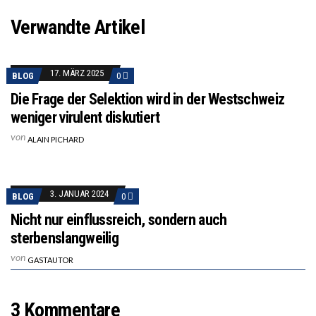
Verwandte Artikel
17. MÄRZ 2025
BLOG
0
Die Frage der Selektion wird in der Westschweiz
weniger virulent diskutiert
von
ALAIN PICHARD
3. JANUAR 2024
BLOG
0
Nicht nur einflussreich, sondern auch
sterbenslangweilig
von
GASTAUTOR
3 Kommentare