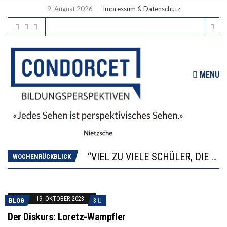
9. August 2026
Impressum & Datenschutz
MENU
“WIR BEOBACHTEN EINEN REGELRECHTEN STURZFLUG BEI DEN LERNLEISTUNGEN”
ANNA-KATHARINA ZENGER UND IHRE VERFASSUNGSKENNTNISSE
“VIEL ZU VIELE SCHÜLER, DIE GEMESSEN AN IHREN FÄHIGKEITEN GAR NICHT ANS GYMNASIUM GEHÖREN”
DIE GANZE HILFLOSIGKEIT DES BILDUNGSBÜRGERTUMS
WOCHENRÜCKBLICK
WORAUS WÄCHST, WAS KINDER TRÄGT
“WIR BEOBACHTEN EINEN REGELRECHTEN STURZFLUG BEI DEN LERNLEISTUNGEN”
ANNA-KATHARINA ZENGER UND IHRE VERFASSUNGSKENNTNISSE
19. OKTOBER 2023
BLOG
3
Der Diskurs: Loretz-Wampfler