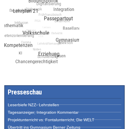
Presseschau
Leserbiefe NZZ- Lehrstellen
Tagesanzeiger, Integration Kommentar
Projektunterricht vs. Fontalunterricht, Die WELT
Übertritt ins Gymnasium Berner Zeitung