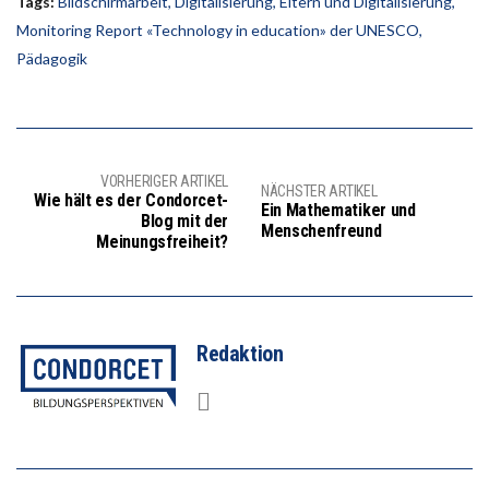
Tags:
Bildschirmarbeit
,
Digitalisierung
,
Eltern und Digitalisierung
,
Monitoring Report «Technology in education» der UNESCO
,
Pädagogik
VORHERIGER ARTIKEL
NÄCHSTER ARTIKEL
Wie hält es der Condorcet-
Ein Mathematiker und
Blog mit der
Menschenfreund
Meinungsfreiheit?
Redaktion