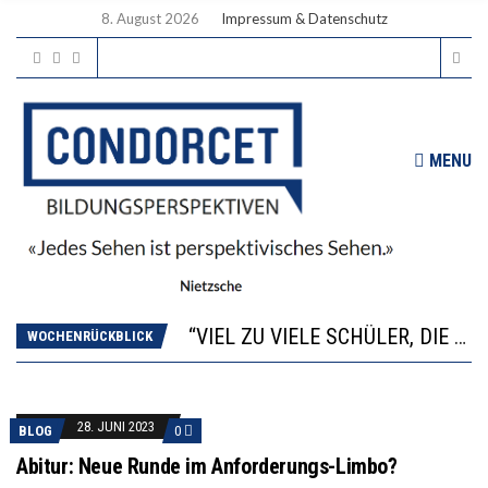
8. August 2026
Impressum & Datenschutz
MENU
“WIR BEOBACHTEN EINEN REGELRECHTEN STURZFLUG BEI DEN LERNLEISTUNGEN”
ANNA-KATHARINA ZENGER UND IHRE VERFASSUNGSKENNTNISSE
“VIEL ZU VIELE SCHÜLER, DIE GEMESSEN AN IHREN FÄHIGKEITEN GAR NICHT ANS GYMNASIUM GEHÖREN”
WOCHENRÜCKBLICK
DIE GANZE HILFLOSIGKEIT DES BILDUNGSBÜRGERTUMS
WORAUS WÄCHST, WAS KINDER TRÄGT
“WIR BEOBACHTEN EINEN REGELRECHTEN STURZFLUG BEI DEN LERNLEISTUNGEN”
28. JUNI 2023
BLOG
0
ANNA-KATHARINA ZENGER UND IHRE VERFASSUNGSKENNTNISSE
Abitur: Neue Runde im Anforderungs-Limbo?