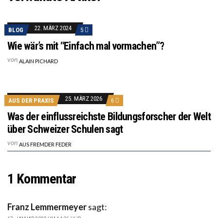
22. MÄRZ 2024
BLOG
5
Wie wär’s mit “Einfach mal vormachen”?
von
ALAIN PICHARD
25. MÄRZ 2026
AUS DER PRAXIS
6
Was der einflussreichste Bildungsforscher der Welt
über Schweizer Schulen sagt
von
AUS FREMDER FEDER
1 Kommentar
Franz Lemmermeyer
sagt: