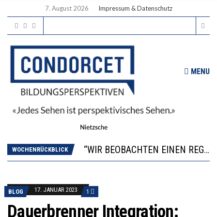
7. August 2026
Impressum & Datenschutz
MENU
ICH WILL MEHR EVIDENZ UND WILL WISSEN, WAS ALL DIE INVESTITIONEN BRINGEN
WORAUS WÄCHST, WAS KINDER TRÄGT
“WIR BEOBACHTEN EINEN REGELRECHTEN STURZFLUG BEI DEN LERNLEISTUNGEN”
DIE VERSTÄRKTE HARMONISIERUNG IM SCHULWESEN VERRINGERT DAS INNOVATIONSPOTENZIAL
WOCHENRÜCKBLICK
2’529 UNTERSCHRIFTEN FÜR «KEINE DIGITALEN GERÄTE IN DEN ERSTEN VIER PRIMARSCHULJAHREN» EINGEREICHT
ICH WILL MEHR EVIDENZ UND WILL WISSEN, WAS ALL DIE INVESTITIONEN BRINGEN
WORAUS WÄCHST, WAS KINDER TRÄGT
17. JANUAR 2023
BLOG
1
Dauerbrenner Integration: