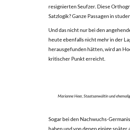
resignierten Seufzer. Diese Orthogr
Satzlogik? Ganze Passagen in studen
Und das nicht nur bei den angehend
heute ebenfalls nicht mehr in der L
herausgefunden hätten, wird an Hoch
kritischer Punkt erreicht.
Marianne Heer, Staatsanwältin und ehemali
Sogar bei den Nachwuchs-Germanist
haben und von denen einige später 