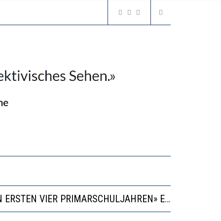
“KOMPETENZ-UNTERSCHIEDE ENTSTEHEN IN FRÜHER KINDHEIT UND BLEIBEN ÜBER SCHULZEIT RELATIV STABIL”
GERT DAS INNOVATIONSPOTENZIAL
2’529 UNTERSCHRIFTEN FÜR «KEINE DIGITALEN GERÄTE IN DEN ERSTEN VIER PRIMARSCHULJAHREN» EINGEREICHT
VESTITIONEN BRINGEN