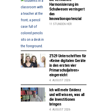
Harmonisierung im
Schulwesen verringert
das
Innovationspotenzial
11 STUNDEN HER
2’529 Unterschriften für
«Keine digitalen Geräte
in den ersten vier
Primarschuljahren»
eingereicht
4. AUGUST 2026
Ich will mehr Evidenz
und will wissen, was all
die Investitionen
bringen
4. AUGUST 2026