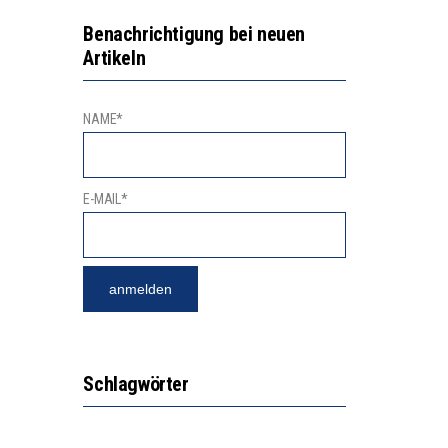
NGSBEREICH
“KOMPETENZ-UNTERSCHIEDE ENTSTEHEN IN FRÜHER KINDHEIT UND BLEIBEN ÜBER SCHULZEIT RELATIV STABIL”
Benachrichtigung bei neuen
Artikeln
GERT DAS INNOVATIONSPOTENZIAL
NAME*
E-MAIL*
Schlagwörter