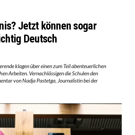
-ÖKONOM WALLACE OATES: FÖDERALISMUS IM BILDU
RSTÄRKTE HARMONISIERUNG IM SCHULWESEN VERRIN
nis? Jetzt können sogar
ichtig Deutsch
rende klagen über einen zum Teil abenteuerlichen
hen Arbeiten. Vernachlässigen die Schulen den
ntar von Nadja Pastetga, Journalistin bei der