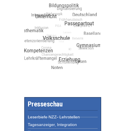
Presseschau
Leserbiefe NZZ- Lehrstellen
Tagesanzeiger, Integration