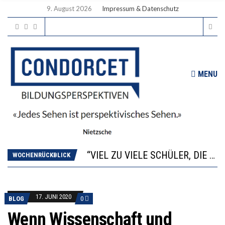
9. August 2026
Impressum & Datenschutz
MENU
“WIR BEOBACHTEN EINEN REGELRECHTEN STURZFLUG BEI DEN LERNLEISTUNGEN”
ANNA-KATHARINA ZENGER UND IHRE VERFASSUNGSKENNTNISSE
“VIEL ZU VIELE SCHÜLER, DIE GEMESSEN AN IHREN FÄHIGKEITEN GAR NICHT ANS GYMNASIUM GEHÖREN”
DIE GANZE HILFLOSIGKEIT DES BILDUNGSBÜRGERTUMS
WOCHENRÜCKBLICK
WORAUS WÄCHST, WAS KINDER TRÄGT
“WIR BEOBACHTEN EINEN REGELRECHTEN STURZFLUG BEI DEN LERNLEISTUNGEN”
ANNA-KATHARINA ZENGER UND IHRE VERFASSUNGSKENNTNISSE
17. JUNI 2020
BLOG
0
Wenn Wissenschaft und