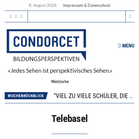
8. August 2026
Impressum & Datenschutz
MENU
“WIR BEOBACHTEN EINEN REGELRECHTEN STURZFLUG BEI DEN LERNLEISTUNGEN”
ANNA-KATHARINA ZENGER UND IHRE VERFASSUNGSKENNTNISSE
“VIEL ZU VIELE SCHÜLER, DIE GEMESSEN AN IHREN FÄHIGKEITEN GAR NICHT ANS GYMNASIUM GEHÖREN”
WOCHENRÜCKBLICK
DIE GANZE HILFLOSIGKEIT DES BILDUNGSBÜRGERTUMS
WORAUS WÄCHST, WAS KINDER TRÄGT
Telebasel
“WIR BEOBACHTEN EINEN REGELRECHTEN STURZFLUG BEI DEN LERNLEISTUNGEN”
ANNA-KATHARINA ZENGER UND IHRE VERFASSUNGSKENNTNISSE