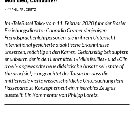
Mon dieu, Conradin!!!
von
PHILIPP LORETZ
Im «TeleBasel Talk» vom 11. Februar 2020 fuhr der Basler
Erziehungsdirektor Conradin Cramer denjenigen
Fremdsprachenlehrpersonen, die in ihrem Unterricht
international gesicherte didaktische Erkenntnisse
umsetzen, mächtig an den Karren. Gleichzeitig behauptete
er unbeirrt, der in den Lehrmitteln «Mille feuilles» und «Clin
d’oeil» angewandte neue didaktische Ansatz sei «state of
the art» (sic!) – ungeachtet der Tatsache, dass die
mittlerweile vierte wissenschaftliche Untersuchung dem
Passepartout-Konzept erneut ein miserables Zeugnis
ausstellt. Ein Kommentar von Philipp Loretz.