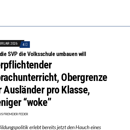
 WÄCHST, WAS KINDER TRÄGT
EOBACHTEN EINEN REGELRECHTEN STURZFLUG BEI DE
ATHARINA ZENGER UND IHRE VERFASSUNGSKENNTNI
EBRUAR 2026
4
die SVP die Volksschule umbauen will
rpflichtender
rachunterricht, Obergrenze
r Ausländer pro Klasse,
niger “woke”
US FREMDER FEDER
ildungspolitik erlebt bereits jetzt den Hauch eines