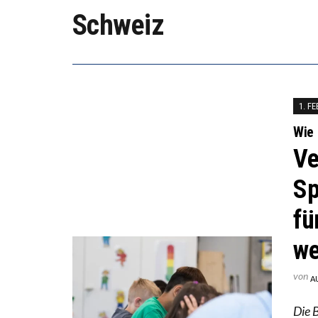
WORAUS
Schweiz
“WIR B
ANNA-K
1. F
Wie 
Ve
Sp
fü
we
von
A
Die B