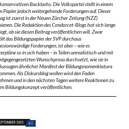
konservativen Backlashs. Die Volkspartei stellt in einem
n Papier jedoch weitergehende Forderungen auf. Dieser
rag ist zuerst in der Neuen Zürcher Zeitung (NZZ)
hienen. Die Redaktion des Condorcet-Blogs hat sich lange
egt, ob sie diesen Beitrag veröffentlichen will. Zwar
ält das Bildungspapier der SVP durchaus
ussionswürdige Forderungen, ist aber – wie es
rpläne so in sich haben – in Teilen unrealistisch und mit
entgegengesetzten Wunschprosa durchsetzt, wie sie in
Aussagen ähnlicher Manifest der Bildungsnomenklatura
ommen. Als Diskursblog wollen wird den Faden
ehmen und in den nächsten Tagen weitere Reaktionen zu
em Bildungskonzept veröffentlichen.
SEPTEMBER 2025
0