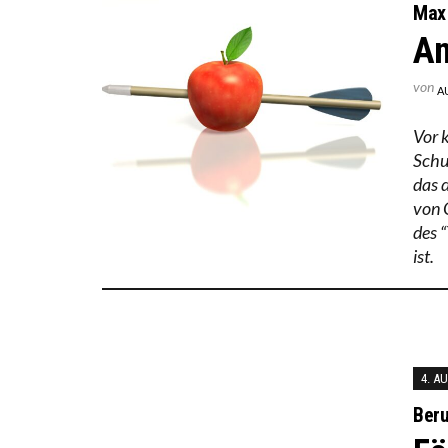
Max 
An
von
A
Vor 
Schul
das d
von 
des “
ist.
4. A
Beru