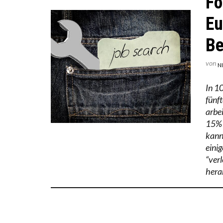
Fö
Eu
Be
von
N
In 10
fünf
arbe
15% 
kann
eini
“ver
hera