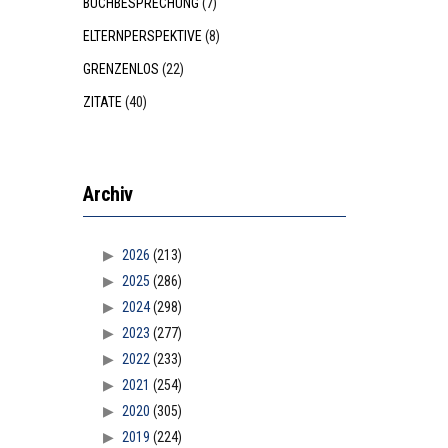
BUCHBESPRECHUNG
(7)
ELTERNPERSPEKTIVE
(8)
GRENZENLOS
(22)
ZITATE
(40)
Archiv
2026
(213)
2025
(286)
2024
(298)
2023
(277)
2022
(233)
2021
(254)
2020
(305)
2019
(224)