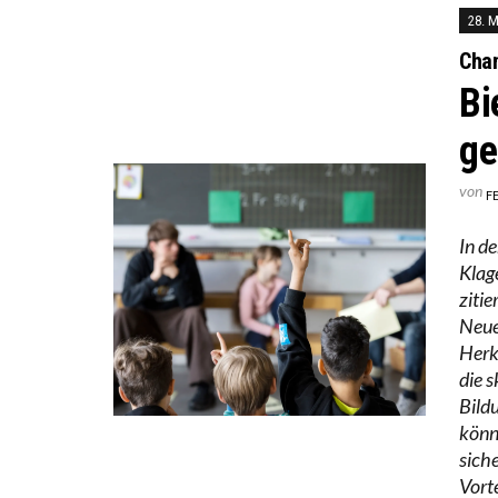
28. 
Cha
Bi
ge
von
F
In d
Klag
ziti
Neue
Herk
die 
Bild
könn
sich
Vorte