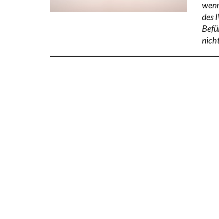
wenn
des I
Befü
nich