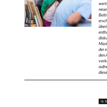
wert
neue
Beit
ersc
überl
enth
disk
Maste
der 
den 
vork
aufn
dies
16. 