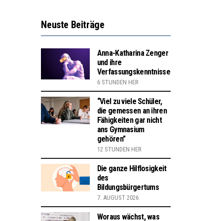
Neuste Beiträge
Anna-Katharina Zenger
und ihre
Verfassungskenntnisse
6 STUNDEN HER
“Viel zu viele Schüler,
die gemessen an ihren
Fähigkeiten gar nicht
ans Gymnasium
gehören”
12 STUNDEN HER
Die ganze Hilflosigkeit
des
Bildungsbürgertums
7. AUGUST 2026
Woraus wächst, was