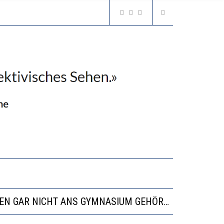
N LERNLEISTUNGEN”
SSE
“VIEL ZU VIELE SCHÜLER, DIE GEMESSEN AN IHREN FÄHIGKEITEN GAR NICHT ANS GYMNASIUM GEHÖREN”