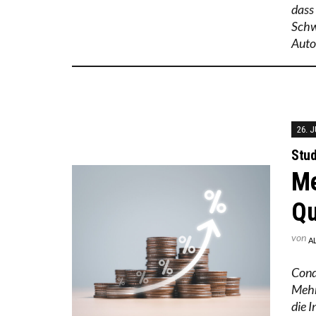
dass
Schw
Auto
26. J
Stud
Me
Qu
von
A
Cond
Mehr
die 