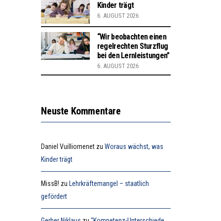
Kinder trägt
6. AUGUST 2026
“Wir beobachten einen
regelrechten Sturzflug
bei den Lernleistungen”
6. AUGUST 2026
Neuste Kommentare
Daniel Vuilliomenet
zu
Woraus wächst, was
Kinder trägt
MissB!
zu
Lehrkräftemangel – staatlich
gefördert
Gerber Niklaus
zu
“Kompetenz-Unterschiede