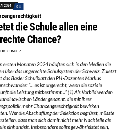
MAI 2024
0
ncengerechtigkeit
etet die Schule allen eine
rechte Chance?
ELIX SCHMUTZ
en ersten Monaten 2024 häuften sich in den Medien die
en über das ungerechte Schulsystem der Schweiz. Zuletzt
ert das Basler Schulblatt den PH-Dozenten Markus
nschwander: “… es ist ungerecht, wenn die soziale
unft die Leistung mitbestimmt…” (1) Als Vorbild werden
skandinavischen Länder genannt, die mit ihrer
ungspolitik mehr Chancengerechtigkeit bewirken
ten. Wer die Abschaffung der Selektion begrüsst, müsste
erstellen, dass man sich damit nicht mehr Nachteile als
ile einhandelt. Insbesondere sollte gewährleistet sein,