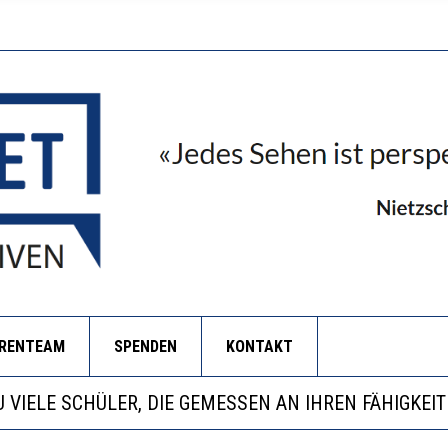
ORENTEAM
SPENDEN
KONTAKT
EOBACHTEN EINEN REGELRECHTEN STURZFLUG BEI DE
ATHARINA ZENGER UND IHRE VERFASSUNGSKENNTNI
NZE HILFLOSIGKEIT DES BILDUNGSBÜRGERTUMS