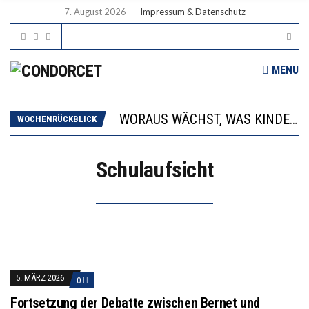
7. August 2026
Impressum & Datenschutz
MENU
2’529 UNTERSCHRIFTEN FÜR «KEINE DIGITALEN GERÄTE IN DEN ERSTEN VIER PRIMARSCHULJAHREN» EINGEREICHT
DIE GANZE HILFLOSIGKEIT DES BILDUNGSBÜRGERTUMS
WORAUS WÄCHST, WAS KINDER TRÄGT
WOCHENRÜCKBLICK
“WIR BEOBACHTEN EINEN REGELRECHTEN STURZFLUG BEI DEN LERNLEISTUNGEN”
DIE VERSTÄRKTE HARMONISIERUNG IM SCHULWESEN VERRINGERT DAS INNOVATIONSPOTENZIAL
Schulaufsicht
2’529 UNTERSCHRIFTEN FÜR «KEINE DIGITALEN GERÄTE IN DEN ERSTEN VIER PRIMARSCHULJAHREN» EINGEREICHT
DIE GANZE HILFLOSIGKEIT DES BILDUNGSBÜRGERTUMS
5. MÄRZ 2026
0
Fortsetzung der Debatte zwischen Bernet und