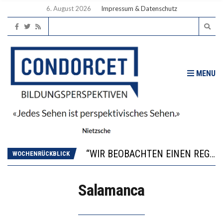
6. August 2026
Impressum & Datenschutz
MENU
ICH WILL MEHR EVIDENZ UND WILL WISSEN, WAS ALL DIE INVESTITIONEN BRINGEN
WORAUS WÄCHST, WAS KINDER TRÄGT
“WIR BEOBACHTEN EINEN REGELRECHTEN STURZFLUG BEI DEN LERNLEISTUNGEN”
DIE VERSTÄRKTE HARMONISIERUNG IM SCHULWESEN VERRINGERT DAS INNOVATIONSPOTENZIAL
WOCHENRÜCKBLICK
2’529 UNTERSCHRIFTEN FÜR «KEINE DIGITALEN GERÄTE IN DEN ERSTEN VIER PRIMARSCHULJAHREN» EINGEREICHT
ICH WILL MEHR EVIDENZ UND WILL WISSEN, WAS ALL DIE INVESTITIONEN BRINGEN
Salamanca
WORAUS WÄCHST, WAS KINDER TRÄGT