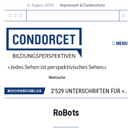
6. August 2026
Impressum & Datenschutz
MENU
“KOMPETENZ-UNTERSCHIEDE ENTSTEHEN IN FRÜHER KINDHEIT UND BLEIBEN ÜBER SCHULZEIT RELATIV STABIL”
DIE VERSTÄRKTE HARMONISIERUNG IM SCHULWESEN VERRINGERT DAS INNOVATIONSPOTENZIAL
2’529 UNTERSCHRIFTEN FÜR «KEINE DIGITALEN GERÄTE IN DEN ERSTEN VIER PRIMARSCHULJAHREN» EINGEREICHT
WOCHENRÜCKBLICK
ICH WILL MEHR EVIDENZ UND WILL WISSEN, WAS ALL DIE INVESTITIONEN BRINGEN
DER US-ÖKONOM WALLACE OATES: FÖDERALISMUS IM BILDUNGSBEREICH
RoBots
“KOMPETENZ-UNTERSCHIEDE ENTSTEHEN IN FRÜHER KINDHEIT UND BLEIBEN ÜBER SCHULZEIT RELATIV STABIL”
DIE VERSTÄRKTE HARMONISIERUNG IM SCHULWESEN VERRINGERT DAS INNOVATIONSPOTENZIAL