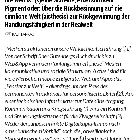
Die Welt ist (k)eine Scheibe, Pixel sind kein
Pigment oder: Über die Rückbesinnung auf die
sinnliche Welt (aisthesis) zur Rückgewinnung der
Handlungsfähigkeit in der Realwelt
von
RALF LANKAU
„Medien strukturieren unsere Wirklichkeitserfahrung.“[1]
Von der Schrift über Gutenbergs Buchdruck bis zu
Web&App verändern (anfangs immer) „neue“ Medien
kommunikative und soziale Strukturen. Aktuell sind für
viele Menschen mobile Endgeräte, Web und Apps das
„Fenster zur Welt“ – allerdings um den Preis des
permanenten Rückkanals für personalisierte Daten[2]. Aus
einer technischen Infrastruktur zur Datenübertragung,
Kommunikation und Kriegsführung (!) wird ein Kontroll-
und Steuerungsinstrument für die Zivilgesellschaft.[3]
Weder der „unbeschränkte Digitalkapitalismus nach
amerikanischem Vorbild“ noch die „orwellianische
Staatsüberwachung“ wie in China[4] sind eine Option für