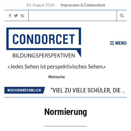
10. August 2026
Impressum & Datenschutz
MENU
“WIR BEOBACHTEN EINEN REGELRECHTEN STURZFLUG BEI DEN LERNLEISTUNGEN”
ANNA-KATHARINA ZENGER UND IHRE VERFASSUNGSKENNTNISSE
“VIEL ZU VIELE SCHÜLER, DIE GEMESSEN AN IHREN FÄHIGKEITEN GAR NICHT ANS GYMNASIUM GEHÖREN”
WOCHENRÜCKBLICK
DIE GANZE HILFLOSIGKEIT DES BILDUNGSBÜRGERTUMS
WORAUS WÄCHST, WAS KINDER TRÄGT
Normierung
“WIR BEOBACHTEN EINEN REGELRECHTEN STURZFLUG BEI DEN LERNLEISTUNGEN”
ANNA-KATHARINA ZENGER UND IHRE VERFASSUNGSKENNTNISSE