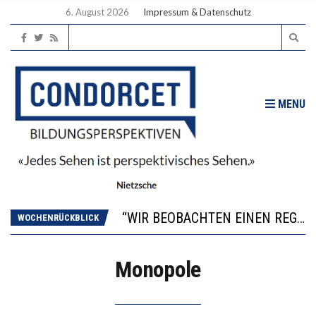
6. August 2026
Impressum & Datenschutz
MENU
ICH WILL MEHR EVIDENZ UND WILL WISSEN, WAS ALL DIE INVESTITIONEN BRINGEN
WORAUS WÄCHST, WAS KINDER TRÄGT
“WIR BEOBACHTEN EINEN REGELRECHTEN STURZFLUG BEI DEN LERNLEISTUNGEN”
WOCHENRÜCKBLICK
DIE VERSTÄRKTE HARMONISIERUNG IM SCHULWESEN VERRINGERT DAS INNOVATIONSPOTENZIAL
2’529 UNTERSCHRIFTEN FÜR «KEINE DIGITALEN GERÄTE IN DEN ERSTEN VIER PRIMARSCHULJAHREN» EINGEREICHT
Monopole
ICH WILL MEHR EVIDENZ UND WILL WISSEN, WAS ALL DIE INVESTITIONEN BRINGEN
WORAUS WÄCHST, WAS KINDER TRÄGT