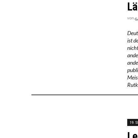
Lä
von
G
Deut
ist d
nich
ander
ande
publ
Meis
Rutko
19. 
Le