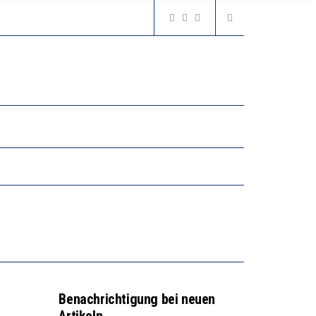
2’529 UNTERSCHRIFTEN FÜR «KEINE DIGITALEN GERÄTE IN DEN ERSTEN VIER PRIMARSCHULJAHREN» EINGEREICHT
N LERNLEISTUNGEN”
GERT DAS INNOVATIONSPOTENZIAL
2’529 UNTERSCHRIFTEN FÜR «KEINE DIGITALEN GERÄTE IN DEN ERSTEN VIER PRIMARSCHULJAHREN» EINGEREICHT
Benachrichtigung bei neuen
Artikeln