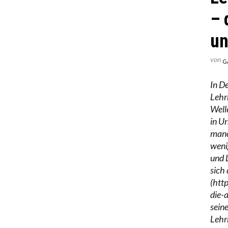
– 
un
von
G
In D
Lehr
Well
in U
manc
weni
und 
sich
(htt
die-
sein
Lehr