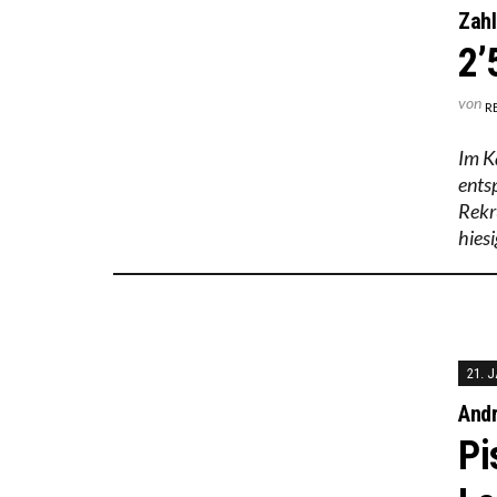
Zahl
2’
von
R
Im K
ents
Rekr
hies
21. 
Andr
Pi