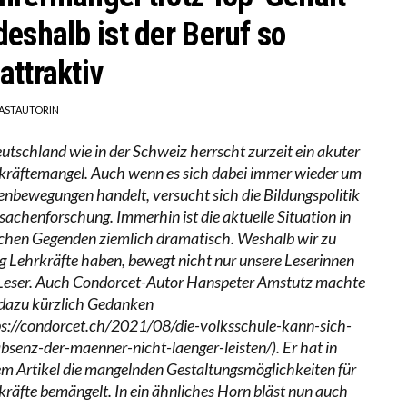
deshalb ist der Beruf so
attraktiv
ASTAUTORIN
eutschland wie in der Schweiz herrscht zurzeit ein akuter
kräftemangel. Auch wenn es sich dabei immer wieder um
enbewegungen handelt, versucht sich die Bildungspolitik
rsachenforschung. Immerhin ist die aktuelle Situation in
hen Gegenden ziemlich dramatisch. Weshalb wir zu
g Lehrkräfte haben, bewegt nicht nur unsere Leserinnen
Leser. Auch Condorcet-Autor Hanspeter Amstutz machte
 dazu kürzlich Gedanken
ps://condorcet.ch/2021/08/die-volksschule-kann-sich-
absenz-der-maenner-nicht-laenger-leisten/). Er hat in
em Artikel die mangelnden Gestaltungsmöglichkeiten für
kräfte bemängelt. In ein ähnliches Horn bläst nun auch