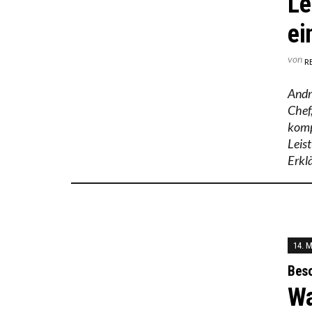
Le
ei
von
R
Andr
Chef
komp
Leis
Erkl
14. 
Beso
Wa