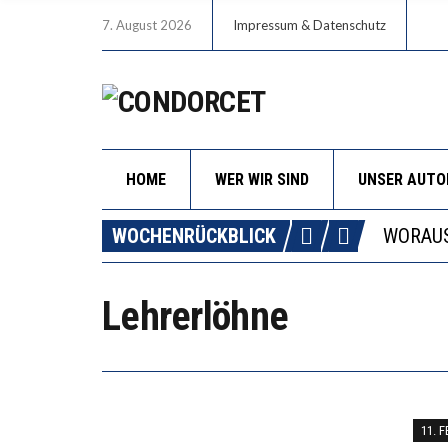
7. August 2026
Impressum & Datenschutz
HOME
WER WIR SIND
UNSER AUT
DIE GA
WOCHENRÜCKBLICK
WORAUS
“WIR B
DIE VE
Lehrerlöhne
DIE GA
11. 