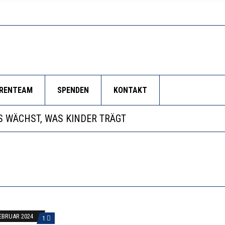
ORENTEAM
SPENDEN
KONTAKT
NZE HILFLOSIGKEIT DES BILDUNGSBÜRGERTUMS
 WÄCHST, WAS KINDER TRÄGT
EOBACHTEN EINEN REGELRECHTEN STURZFLUG BEI DE
RSTÄRKTE HARMONISIERUNG IM SCHULWESEN VERRIN
NZE HILFLOSIGKEIT DES BILDUNGSBÜRGERTUMS
FEBRUAR 2024
1