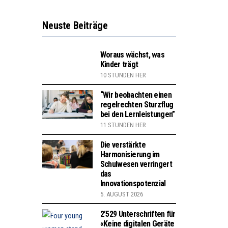
Neuste Beiträge
Woraus wächst, was
Kinder trägt
10 STUNDEN HER
“Wir beobachten einen
regelrechten Sturzflug
bei den Lernleistungen”
11 STUNDEN HER
Die verstärkte
Harmonisierung im
Schulwesen verringert
das
Innovationspotenzial
5. AUGUST 2026
2’529 Unterschriften für
«Keine digitalen Geräte