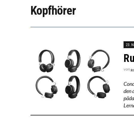
Kopfhörer
ICH W
WORAU
23. 
Ru
von
R
Cond
den a
päda
Lern