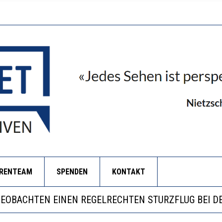
ORENTEAM
SPENDEN
KONTAKT
ILL MEHR EVIDENZ UND WILL WISSEN, WAS ALL DIE I
S WÄCHST, WAS KINDER TRÄGT
BEOBACHTEN EINEN REGELRECHTEN STURZFLUG BEI D
ERSTÄRKTE HARMONISIERUNG IM SCHULWESEN VERRI