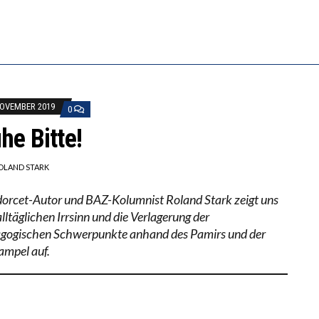
ILL MEHR EVIDENZ UND WILL WISSEN, WAS ALL DIE I
S WÄCHST, WAS KINDER TRÄGT
NOVEMBER 2019
0
he Bitte!
OLAND STARK
orcet-Autor und BAZ-Kolumnist Roland Stark zeigt uns
lltäglichen Irrsinn und die Verlagerung der
gogischen Schwerpunkte anhand des Pamirs und der
ampel auf.