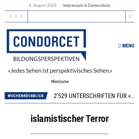
6. August 2026
Impressum & Datenschutz
MENU
“KOMPETENZ-UNTERSCHIEDE ENTSTEHEN IN FRÜHER KINDHEIT UND BLEIBEN ÜBER SCHULZEIT RELATIV STABIL”
DIE VERSTÄRKTE HARMONISIERUNG IM SCHULWESEN VERRINGERT DAS INNOVATIONSPOTENZIAL
2’529 UNTERSCHRIFTEN FÜR «KEINE DIGITALEN GERÄTE IN DEN ERSTEN VIER PRIMARSCHULJAHREN» EINGEREICHT
WOCHENRÜCKBLICK
ICH WILL MEHR EVIDENZ UND WILL WISSEN, WAS ALL DIE INVESTITIONEN BRINGEN
DER US-ÖKONOM WALLACE OATES: FÖDERALISMUS IM BILDUNGSBEREICH
islamistischer Terror
“KOMPETENZ-UNTERSCHIEDE ENTSTEHEN IN FRÜHER KINDHEIT UND BLEIBEN ÜBER SCHULZEIT RELATIV STABIL”
DIE VERSTÄRKTE HARMONISIERUNG IM SCHULWESEN VERRINGERT DAS INNOVATIONSPOTENZIAL