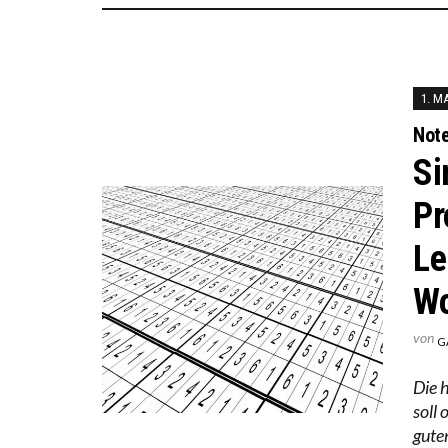
1. M
Not
Si
Pr
Le
Wo
von
G
Die 
soll
gute