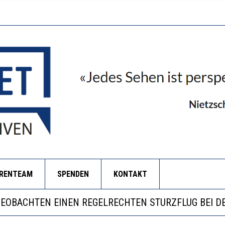
ORENTEAM
SPENDEN
KONTAKT
ILL MEHR EVIDENZ UND WILL WISSEN, WAS ALL DIE I
S WÄCHST, WAS KINDER TRÄGT
BEOBACHTEN EINEN REGELRECHTEN STURZFLUG BEI D
ERSTÄRKTE HARMONISIERUNG IM SCHULWESEN VERRI