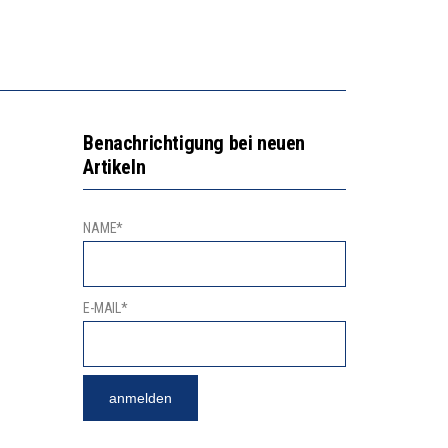
2’529 UNTERSCHRIFTEN FÜR «KEINE DIGITALEN GERÄTE IN DEN ERSTEN VIER PRIMARSCHULJAHREN» EINGEREICHT
NVESTITIONEN BRINGEN
Benachrichtigung bei neuen
Artikeln
NAME*
E-MAIL*