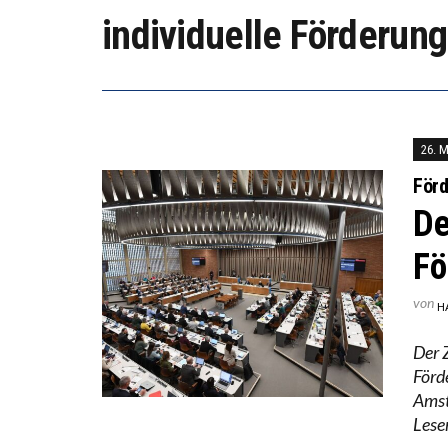
individuelle Förderung
ICH W
WORAU
26. 
Förd
De
Fö
von
H
Der 
Förd
Amstu
Lese