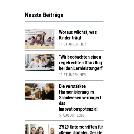
Neuste Beiträge
Woraus wächst, was
Kinder trägt
11 STUNDEN HER
“Wir beobachten einen
regelrechten Sturzflug
bei den Lernleistungen”
12 STUNDEN HER
Die verstärkte
Harmonisierung im
Schulwesen verringert
das
Innovationspotenzial
5. AUGUST 2026
2’529 Unterschriften für
«Keine digitalen Geräte