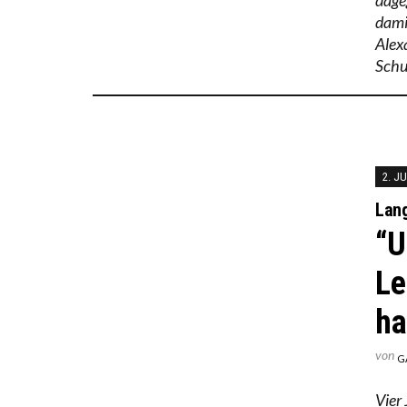
damit
Alex
Schul
2. J
Lang
“U
Le
ha
von
G
Vier 