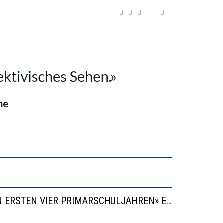
“KOMPETENZ-UNTERSCHIEDE ENTSTEHEN IN FRÜHER KINDHEIT UND BLEIBEN ÜBER SCHULZEIT RELATIV STABIL”
GERT DAS INNOVATIONSPOTENZIAL
2’529 UNTERSCHRIFTEN FÜR «KEINE DIGITALEN GERÄTE IN DEN ERSTEN VIER PRIMARSCHULJAHREN» EINGEREICHT
VESTITIONEN BRINGEN