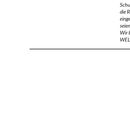
Schul
die 
eing
seien
Wir 
WELT