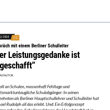
-ÖKONOM WALLACE OATES: FÖDERALISMUS IM BILDU
RSTÄRKTE HARMONISIERUNG IM SCHULWESEN VERRIN
LI 2024
1
räch mit einem Berliner Schulleiter
er Leistungsgedanke ist
geschafft”
ASTAUTOR
lt an Schulen, massenhaft Fehltage und
itsmarktuntaugliche Schulabgänger: In seinen
zehnten als Berliner Hauptschullehrer und Schulleiter hat
ael Rudolph all das erlebt. Und: Ein Erfolgsrezept
gen gefunden. Schulinspektoren der Hauptstadt hat er