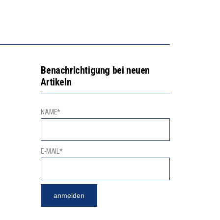
NGSBEREICH
“KOMPETENZ-UNTERSCHIEDE ENTSTEHEN IN FRÜHER KINDHEIT UND BLEIBEN ÜBER SCHULZEIT RELATIV STABIL”
GERT DAS INNOVATIONSPOTENZIAL
Benachrichtigung bei neuen
Artikeln
NAME*
E-MAIL*