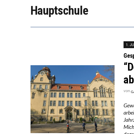
DER US
Hauptschule
DIE VE
1. JU
Gesp
“D
ab
von
G
Gewa
arbe
Jahr
Mich
dage