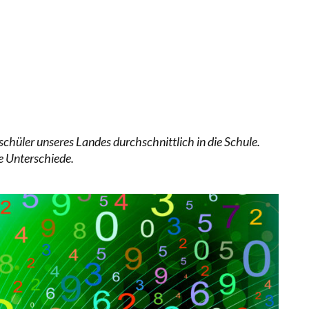
 WÄCHST, WAS KINDER TRÄGT
EOBACHTEN EINEN REGELRECHTEN STURZFLUG BEI DE
ATHARINA ZENGER UND IHRE VERFASSUNGSKENNTNI
chüler unseres Landes durchschnittlich in die Schule.
e Unterschiede.