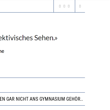
N LERNLEISTUNGEN”
SSE
“VIEL ZU VIELE SCHÜLER, DIE GEMESSEN AN IHREN FÄHIGKEITEN GAR NICHT ANS GYMNASIUM GEHÖREN”