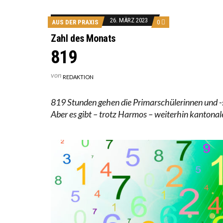
WORAUS
“WIR B
26. MÄRZ 2023
AUS DER PRAXIS
0
ANNA-K
Zahl des Monats
819
von
REDAKTION
819 Stunden gehen die Primarschülerinnen und -s
Aber es gibt – trotz Harmos – weiterhin kantonal