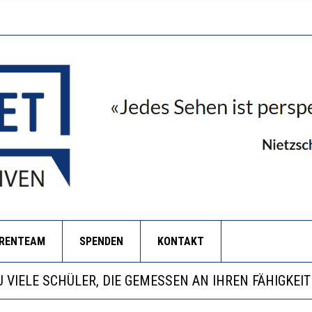
ORENTEAM
SPENDEN
KONTAKT
EOBACHTEN EINEN REGELRECHTEN STURZFLUG BEI DE
ATHARINA ZENGER UND IHRE VERFASSUNGSKENNTNI
NZE HILFLOSIGKEIT DES BILDUNGSBÜRGERTUMS