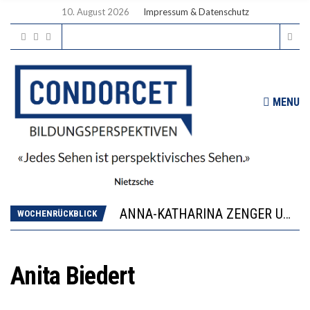
10. August 2026
Impressum & Datenschutz
MENU
WORAUS WÄCHST, WAS KINDER TRÄGT
JAPAN ZEIGT, WIE KINDER ERNÄHRUNG LERNEN – DEUTSCHLAND PENNT
ANNA-KATHARINA ZENGER UND IHRE VERFASSUNGSKENNTNISSE
WOCHENRÜCKBLICK
“VIEL ZU VIELE SCHÜLER, DIE GEMESSEN AN IHREN FÄHIGKEITEN GAR NICHT ANS GYMNASIUM GEHÖREN”
DIE GANZE HILFLOSIGKEIT DES BILDUNGSBÜRGERTUMS
WORAUS WÄCHST, WAS KINDER TRÄGT
Anita Biedert
JAPAN ZEIGT, WIE KINDER ERNÄHRUNG LERNEN – DEUTSCHLAND PENNT