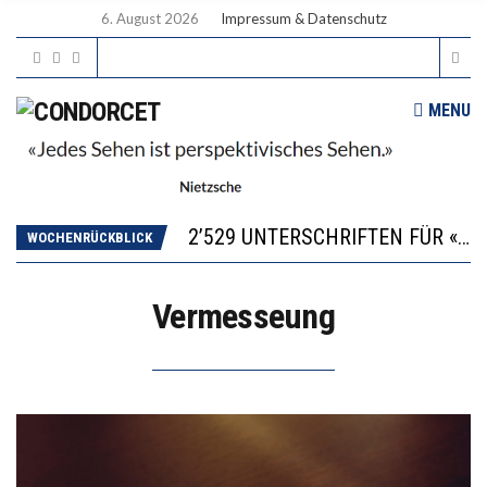
6. August 2026
Impressum & Datenschutz
MENU
“KOMPETENZ-UNTERSCHIEDE ENTSTEHEN IN FRÜHER KINDHEIT UND BLEIBEN ÜBER SCHULZEIT RELATIV STABIL”
DIE VERSTÄRKTE HARMONISIERUNG IM SCHULWESEN VERRINGERT DAS INNOVATIONSPOTENZIAL
2’529 UNTERSCHRIFTEN FÜR «KEINE DIGITALEN GERÄTE IN DEN ERSTEN VIER PRIMARSCHULJAHREN» EINGEREICHT
WOCHENRÜCKBLICK
ICH WILL MEHR EVIDENZ UND WILL WISSEN, WAS ALL DIE INVESTITIONEN BRINGEN
DER US-ÖKONOM WALLACE OATES: FÖDERALISMUS IM BILDUNGSBEREICH
Vermesseung
“KOMPETENZ-UNTERSCHIEDE ENTSTEHEN IN FRÜHER KINDHEIT UND BLEIBEN ÜBER SCHULZEIT RELATIV STABIL”
DIE VERSTÄRKTE HARMONISIERUNG IM SCHULWESEN VERRINGERT DAS INNOVATIONSPOTENZIAL