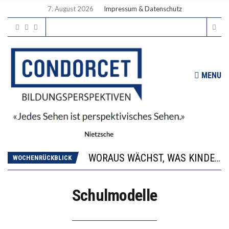
7. August 2026
Impressum & Datenschutz
MENU
2’529 UNTERSCHRIFTEN FÜR «KEINE DIGITALEN GERÄTE IN DEN ERSTEN VIER PRIMARSCHULJAHREN» EINGEREICHT
DIE GANZE HILFLOSIGKEIT DES BILDUNGSBÜRGERTUMS
WORAUS WÄCHST, WAS KINDER TRÄGT
WOCHENRÜCKBLICK
“WIR BEOBACHTEN EINEN REGELRECHTEN STURZFLUG BEI DEN LERNLEISTUNGEN”
DIE VERSTÄRKTE HARMONISIERUNG IM SCHULWESEN VERRINGERT DAS INNOVATIONSPOTENZIAL
Schulmodelle
2’529 UNTERSCHRIFTEN FÜR «KEINE DIGITALEN GERÄTE IN DEN ERSTEN VIER PRIMARSCHULJAHREN» EINGEREICHT
DIE GANZE HILFLOSIGKEIT DES BILDUNGSBÜRGERTUMS