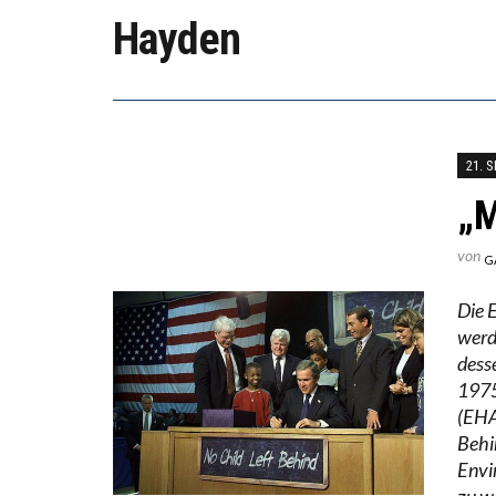
Hayden
ICH W
WORAU
21. 
„M
von
G
Die 
werde
dess
1975
(EHA
Behin
Envi
zu w