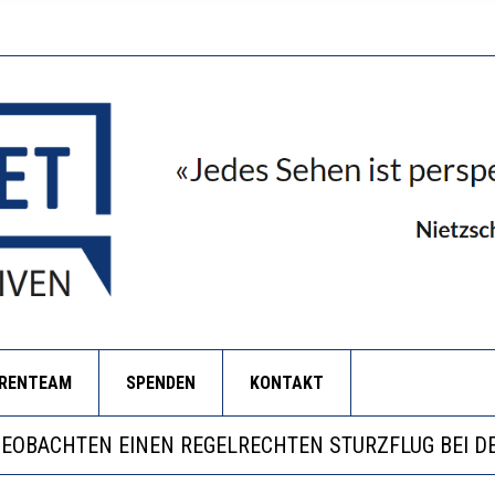
ORENTEAM
SPENDEN
KONTAKT
ILL MEHR EVIDENZ UND WILL WISSEN, WAS ALL DIE I
S WÄCHST, WAS KINDER TRÄGT
BEOBACHTEN EINEN REGELRECHTEN STURZFLUG BEI D
ERSTÄRKTE HARMONISIERUNG IM SCHULWESEN VERRI