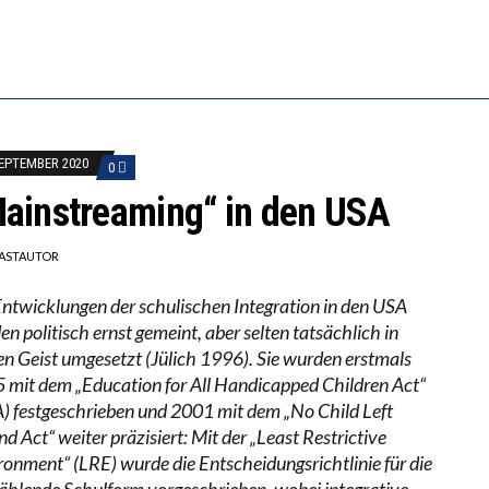
ILL MEHR EVIDENZ UND WILL WISSEN, WAS ALL DIE I
S WÄCHST, WAS KINDER TRÄGT
SEPTEMBER 2020
0
ainstreaming“ in den USA
ASTAUTOR
Entwicklungen der schulischen Integration in den USA
n politisch ernst gemeint, aber selten tatsächlich in
en Geist umgesetzt (Jülich 1996). Sie wurden erstmals
 mit dem „Education for All Handicapped Children Act“
) festgeschrieben und 2001 mit dem „No Child Left
d Act“ weiter präzisiert: Mit der „Least Restrictive
ronment“ (LRE) wurde die Entscheidungsrichtlinie für die
ählende Schulform vorgeschrieben, wobei integrative