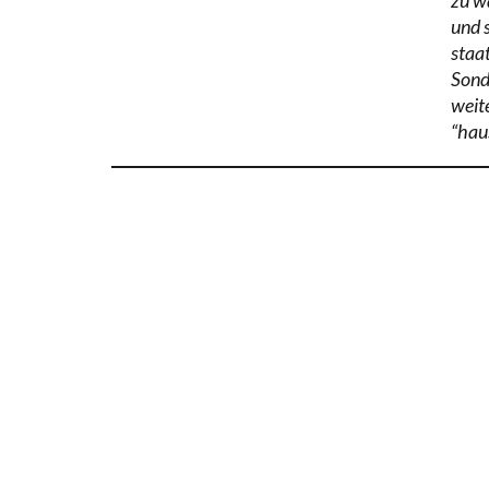
und 
staat
Sond
weit
“hau