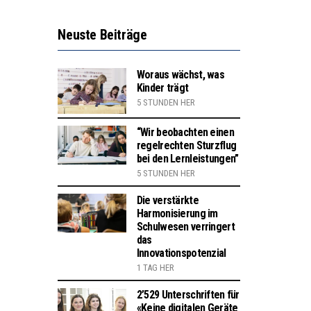
Neuste Beiträge
Woraus wächst, was
Kinder trägt
5 STUNDEN HER
“Wir beobachten einen
regelrechten Sturzflug
bei den Lernleistungen”
5 STUNDEN HER
Die verstärkte
Harmonisierung im
Schulwesen verringert
das
Innovationspotenzial
1 TAG HER
2’529 Unterschriften für
«Keine digitalen Geräte