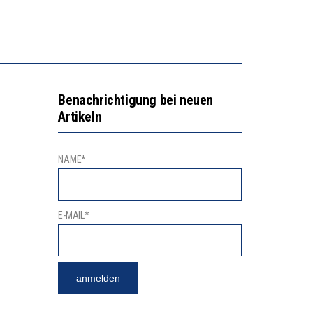
2’529 UNTERSCHRIFTEN FÜR «KEINE DIGITALEN GERÄTE IN DEN ERSTEN VIER PRIMARSCHULJAHREN» EINGEREICHT
NVESTITIONEN BRINGEN
Benachrichtigung bei neuen
Artikeln
NAME*
E-MAIL*