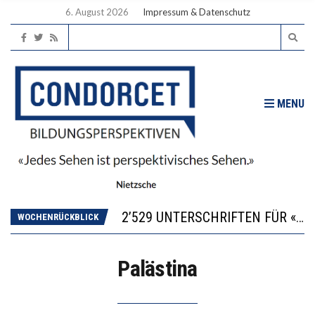
6. August 2026
Impressum & Datenschutz
MENU
“KOMPETENZ-UNTERSCHIEDE ENTSTEHEN IN FRÜHER KINDHEIT UND BLEIBEN ÜBER SCHULZEIT RELATIV STABIL”
DIE VERSTÄRKTE HARMONISIERUNG IM SCHULWESEN VERRINGERT DAS INNOVATIONSPOTENZIAL
2’529 UNTERSCHRIFTEN FÜR «KEINE DIGITALEN GERÄTE IN DEN ERSTEN VIER PRIMARSCHULJAHREN» EINGEREICHT
WOCHENRÜCKBLICK
ICH WILL MEHR EVIDENZ UND WILL WISSEN, WAS ALL DIE INVESTITIONEN BRINGEN
DER US-ÖKONOM WALLACE OATES: FÖDERALISMUS IM BILDUNGSBEREICH
Palästina
“KOMPETENZ-UNTERSCHIEDE ENTSTEHEN IN FRÜHER KINDHEIT UND BLEIBEN ÜBER SCHULZEIT RELATIV STABIL”
DIE VERSTÄRKTE HARMONISIERUNG IM SCHULWESEN VERRINGERT DAS INNOVATIONSPOTENZIAL