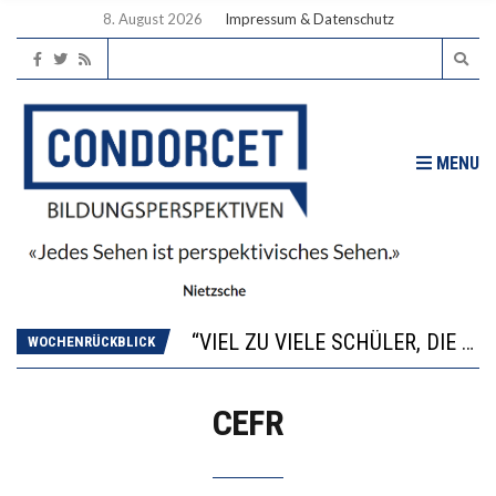
8. August 2026
Impressum & Datenschutz
MENU
“WIR BEOBACHTEN EINEN REGELRECHTEN STURZFLUG BEI DEN LERNLEISTUNGEN”
ANNA-KATHARINA ZENGER UND IHRE VERFASSUNGSKENNTNISSE
“VIEL ZU VIELE SCHÜLER, DIE GEMESSEN AN IHREN FÄHIGKEITEN GAR NICHT ANS GYMNASIUM GEHÖREN”
WOCHENRÜCKBLICK
DIE GANZE HILFLOSIGKEIT DES BILDUNGSBÜRGERTUMS
WORAUS WÄCHST, WAS KINDER TRÄGT
CEFR
“WIR BEOBACHTEN EINEN REGELRECHTEN STURZFLUG BEI DEN LERNLEISTUNGEN”
ANNA-KATHARINA ZENGER UND IHRE VERFASSUNGSKENNTNISSE