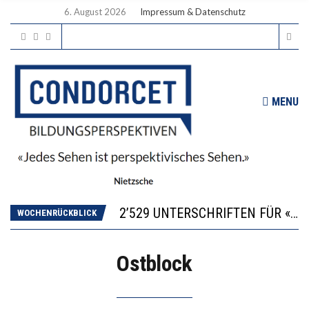
6. August 2026
Impressum & Datenschutz
MENU
“KOMPETENZ-UNTERSCHIEDE ENTSTEHEN IN FRÜHER KINDHEIT UND BLEIBEN ÜBER SCHULZEIT RELATIV STABIL”
DIE VERSTÄRKTE HARMONISIERUNG IM SCHULWESEN VERRINGERT DAS INNOVATIONSPOTENZIAL
2’529 UNTERSCHRIFTEN FÜR «KEINE DIGITALEN GERÄTE IN DEN ERSTEN VIER PRIMARSCHULJAHREN» EINGEREICHT
WOCHENRÜCKBLICK
ICH WILL MEHR EVIDENZ UND WILL WISSEN, WAS ALL DIE INVESTITIONEN BRINGEN
DER US-ÖKONOM WALLACE OATES: FÖDERALISMUS IM BILDUNGSBEREICH
Ostblock
“KOMPETENZ-UNTERSCHIEDE ENTSTEHEN IN FRÜHER KINDHEIT UND BLEIBEN ÜBER SCHULZEIT RELATIV STABIL”
DIE VERSTÄRKTE HARMONISIERUNG IM SCHULWESEN VERRINGERT DAS INNOVATIONSPOTENZIAL